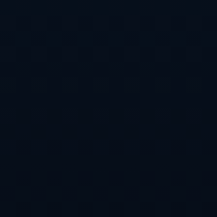
SHAURYA PREET
Founder