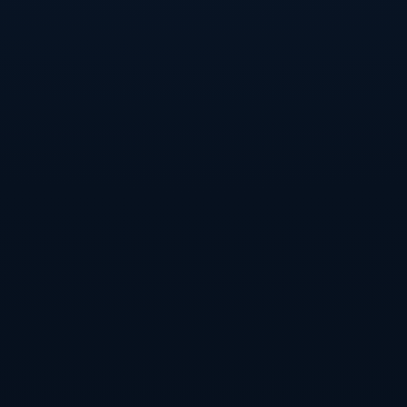
ANGELINA MAY
Chief Executive